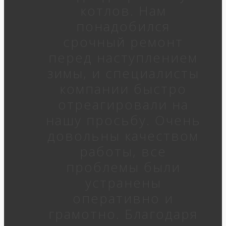
котлов. Нам
понадобился
срочный ремонт
перед наступлением
зимы, и специалисты
компании быстро
отреагировали на
нашу просьбу. Очень
довольны качеством
работы, все
проблемы были
устранены
оперативно и
грамотно. Благодаря