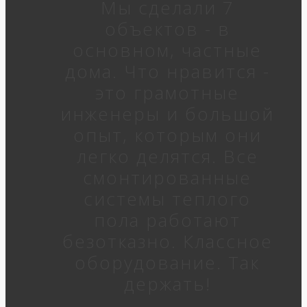
Мы сделали 7
объектов - в
основном, частные
дома. Что нравится -
это грамотные
инженеры и большой
опыт, которым они
легко делятся. Все
смонтированные
системы теплого
пола работают
безотказно. Классное
оборудование. Так
держать!