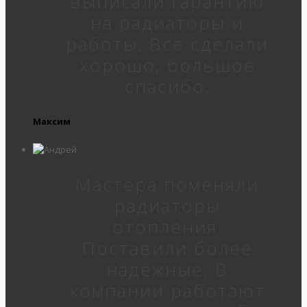
выписали гарантию
на радиаторы и
работы. Все сделали
хорошо, большое
спасибо.
Максим
Мастера поменяли
радиаторы
отопления.
Поставили более
надежные. В
компании работают