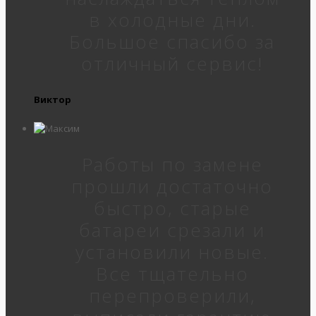
в холодные дни.
Большое спасибо за
отличный сервис!
Виктор
Работы по замене
прошли достаточно
быстро, старые
батареи срезали и
установили новые.
Все тщательно
перепроверили,