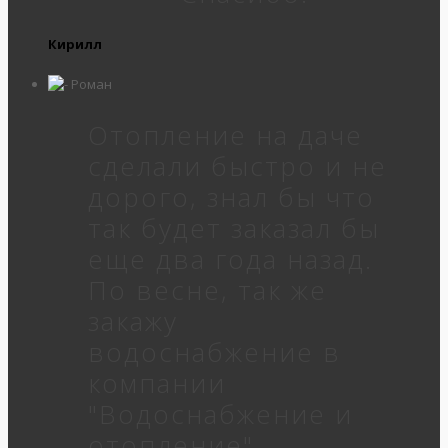
Кирилл
Отопление на даче
сделали быстро и не
дорого, знал бы что
так будет заказал бы
еще два года назад.
По весне, так же
закажу
водоснабжение в
компании
"Водоснабжение и
отопление".