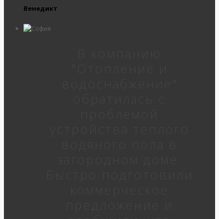
Венедикт
В компанию
"Отопление и
водоснабжение"
обратилась с
проблемой
устройства теплого
водяного пола в
загородном доме.
Быстро подготовили
коммерческое
предложение и