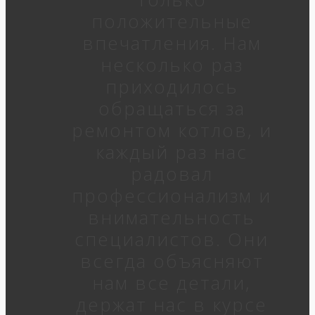
положительные
впечатления. Нам
несколько раз
приходилось
обращаться за
ремонтом котлов, и
каждый раз нас
радовал
профессионализм и
внимательность
специалистов. Они
всегда объясняют
нам все детали,
держат нас в курсе