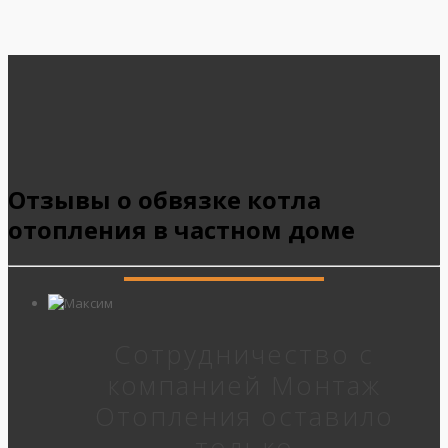
Отзывы о обвязке котла
отопления в частном доме
Сотрудничество с
компанией Монтаж
Отопления оставило
только