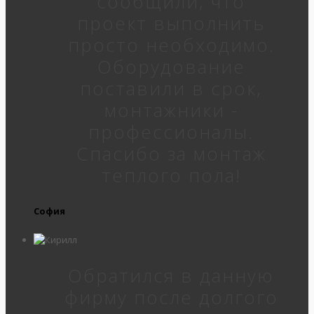
сообщили, что
проект выполнить
просто необходимо.
Оборудование
поставили в срок,
монтажники -
профессионалы.
Спасибо за монтаж
теплого пола!
София
Обратился в данную
фирму после долгого