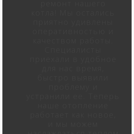
ремонт нашего
котла! Мы остались
приятно удивлены
оперативностью и
качеством работы.
Специалисты
приехали в удобное
для нас время,
быстро выявили
проблему и
устранили ее. Теперь
наше отопление
работает как новое,
и мы можем
наслаждаться теплом