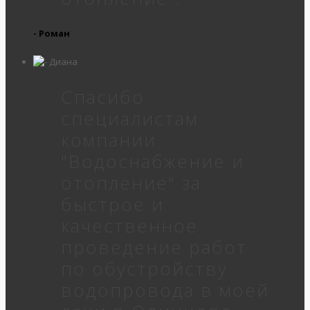
- Роман
Спасибо
специалистам
компании
"Водоснабжение и
отопление" за
быстрое и
качественное
проведение работ
по обустройству
водопровода в моей