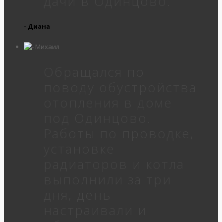
дачи в Одинцово.
- Диана
Обращался по
поводу обустройства
отопления в доме
под Одинцово.
Работы по проводке,
установке
радиаторов и котла
выполнили за три
дня, день
настраивали и