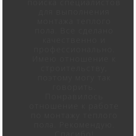
поиска специалистов
для выполнения
монтажа теплого
пола. Все сделано
качественно и
профессионально.
Имею отношение к
строительству,
поэтому могу так
говорить.
Понравилось
отношение к работе
по монтажу теплого
пола. Рекомендую.
Спасибо!