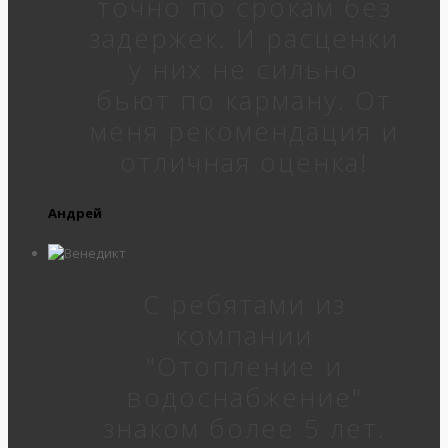
точно по срокам без
задержек. И расценки
у них не сильно
бьют по карману. От
меня рекомендация и
отличная оценка!
Андрей
С ребятами из
компании
"Отопление и
водоснабжение"
знаком более 5 лет.