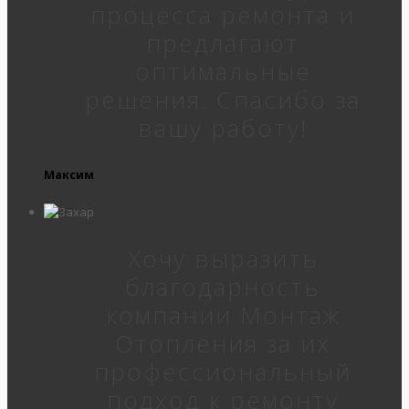
процесса ремонта и
предлагают
оптимальные
решения. Спасибо за
вашу работу!
Максим
Хочу выразить
благодарность
компании Монтаж
Отопления за их
профессиональный
подход к ремонту