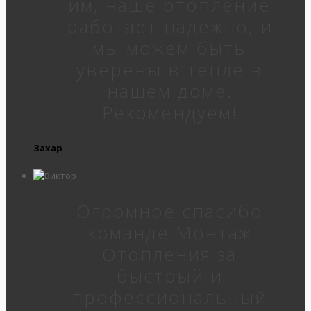
им, наше отопление
работает надежно, и
мы можем быть
уверены в тепле в
нашем доме.
Рекомендуем!
Захар
Огромное спасибо
команде Монтаж
Отопления за
быстрый и
профессиональный