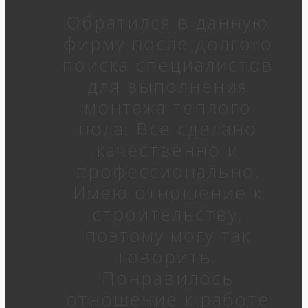
Обратился в данную
фирму после долгого
поиска специалистов
для выполнения
монтажа теплого
пола. Все сделано
качественно и
профессионально.
Имею отношение к
строительству,
поэтому могу так
говорить.
Понравилось
отношение к работе