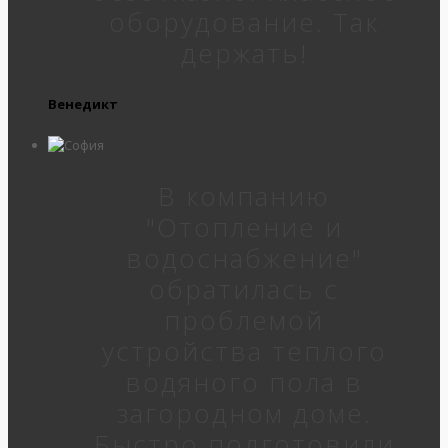
оборудование. Так
держать!
Венедикт
В компанию
"Отопление и
водоснабжение"
обратилась с
проблемой
устройства теплого
водяного пола в
загородном доме.
Быстро подготовили