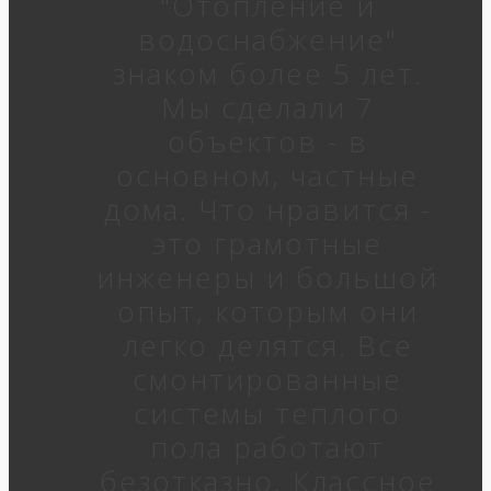
"Отопление и
водоснабжение"
знаком более 5 лет.
Мы сделали 7
объектов - в
основном, частные
дома. Что нравится -
это грамотные
инженеры и большой
опыт, которым они
легко делятся. Все
смонтированные
системы теплого
пола работают
безотказно. Классное