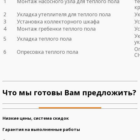
1
Монтаж насосного узла для теплого пола
те
кр
2
Укладка утеплителя для теплого пола
Ук
3
Установка коллекторного шкафа
У
4
Монтаж гребенки теплого пола
У
Ук
5
Укладка теплого пола
у
Оп
6
Опресовка теплого пола
С
Что мы готовы Вам предложить?
Низкие цены, система скидок
Гарантия на выполненные работы